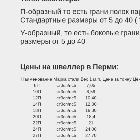
П-образный то есть грани полок па
Стандартные размеры от 5 до 40 ( т
У-образный, то есть боковые гран
размеры от 5 до 40
Цены на швеллер в Перми:
Наименование
Марка стали
Вес 1 м.п.
Цена за тонну
Цен
8П
ст3сп/пс5
7,05
10П
ст3сп/пс5
8,59
12П
ст3сп/пс5
10,40
14П
ст3сп/пс5
12,30
18П
ст3сп/пс5
16,30
20П
ст3сп/пс5
18,4
22П
ст3сп/пс5
21
24П
ст3сп/пс5
24,00
27П
ст3сп/пс5
27,70