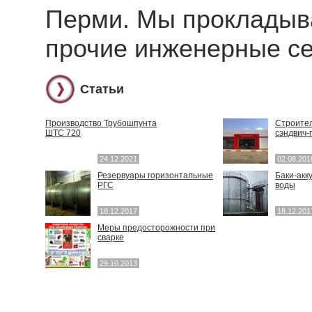
Перми. Мы прокладыв
прочие инженерные с
Статьи
Производство Трубошпунта
Строител
ШТС 720
сэндвич-
24.12.2021
02.08.201
Резервуары горизонтальные
Баки-акк
РГС
воды
18.12.2017
18.12.201
Меры предосторожности при
сварке
29.10.2013